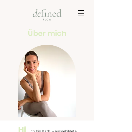
Über mich
Hi,
ich bin Kathi – ausgebildete