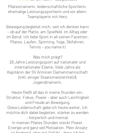
Pilatestrainerin, leidenschaftliche Sportlerin,
ehemalige Leistungssportlerin und vor allem:
Teamplayerin mit Herz.
Bewegung begleitet mich, seit ich denken kann
– ob auf der Matte, am Spielfeld, im Alltag oder
im Beruf. Ich liebe Sport in all seinen Facetten:
Pilates, Laufen, Spinning, Yoga, Skifahren,
Tennis – you name it!
Was mich prägt?
26 Jahre Leistungssport auf nationaler und
internationaler Ebene. Viele Jahre als
Kapitänin der SV Arminen Damenmannschaft
(inkl. einiger Staatsmeistertitel) &
Jugendtrainerin.
Heute fließt all das in meine Stunden ein:
Struktur, Fokus, Power – aber auch Leichtigkeit
und Freude an Bewegung.
Diese Leidenschaft gebe ich heute weiter. Ich
möchte dich dabei begleiten, stärker zu werden
– körperlich und mental.
In meinen Pilates Stunden steckt Power,
Energie und ganz viel Motivation. Mein Ansatz
ist fordernd, aber mit Gefühl – denn ich bin