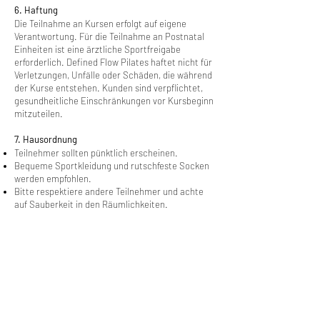
6. Haftung
Die Teilnahme an Kursen erfolgt auf eigene
Verantwortung. Für die Teilnahme an Postnatal
Einheiten ist eine ärztliche Sportfreigabe
erforderlich. Defined Flow Pilates haftet nicht für
Verletzungen, Unfälle oder Schäden, die während
der Kurse entstehen. Kunden sind verpflichtet,
gesundheitliche Einschränkungen vor Kursbeginn
mitzuteilen.
7. Hausordnung
Teilnehmer sollten pünktlich erscheinen.
Bequeme Sportkleidung und rutschfeste Socken
werden empfohlen.
Bitte respektiere andere Teilnehmer und achte
auf Sauberkeit in den Räumlichkeiten.
8. Datenschutz
Defined Flow Pilates verarbeitet
personenbezogene Daten gemäß der DSGVO.
Details findest du in unserer
Datenschutzerklärung auf der
Website
.
9. Änderungen der AGB